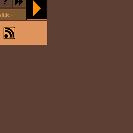
?
stide.»