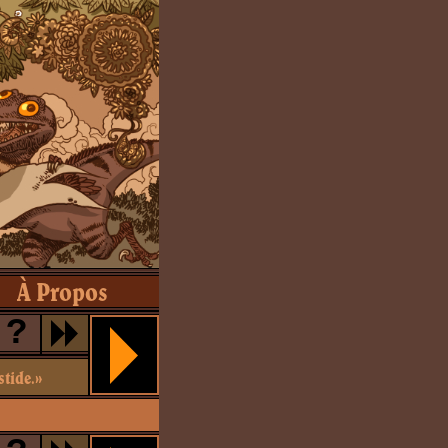
À Propos
?
stide.»