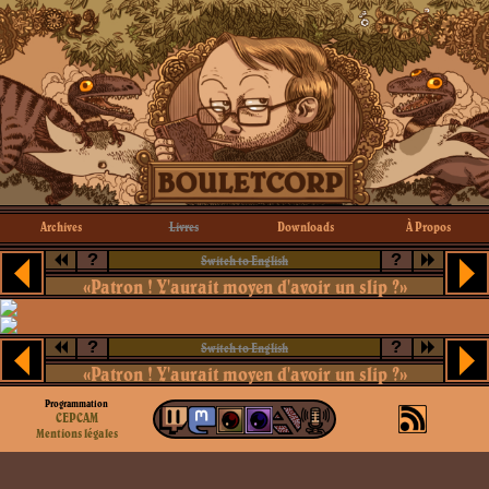
Archives
Livres
Downloads
À Propos
?
?
Switch to English
«Patron ! Y'aurait moyen d'avoir un slip ?»
?
?
Switch to English
«Patron ! Y'aurait moyen d'avoir un slip ?»
Programmation
CEPCAM
Mentions légales