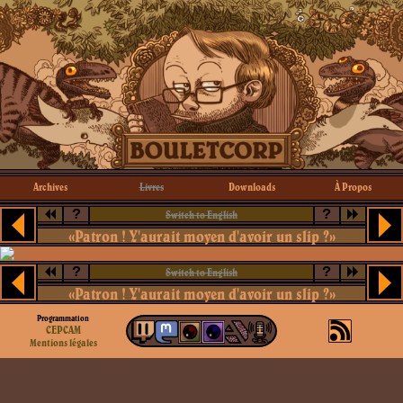
Archives
Livres
Downloads
À Propos
?
?
Switch to English
«Patron ! Y'aurait moyen d'avoir un slip ?»
?
?
Switch to English
«Patron ! Y'aurait moyen d'avoir un slip ?»
Programmation
CEPCAM
Mentions légales