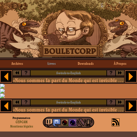
Archives
Livres
Downloads
À Propos
?
?
Switch to English
«Nous sommes la part du Monde qui est invisible à Dieu»
?
?
Switch to English
«Nous sommes la part du Monde qui est invisible à Dieu»
Programmation
CEPCAM
Mentions légales