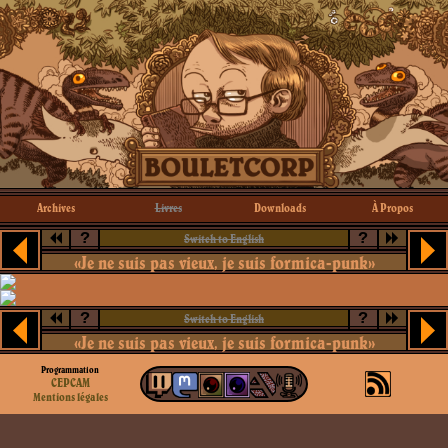
Archives
Livres
Downloads
À Propos
?
?
Switch to English
«Je ne suis pas vieux, je suis formica-punk»
?
?
Switch to English
«Je ne suis pas vieux, je suis formica-punk»
Programmation
CEPCAM
Mentions légales