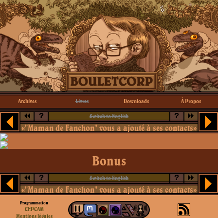
Archives
Livres
Downloads
À Propos
?
?
Switch to English
«"Maman de Fanchon" vous a ajouté à ses contacts»
Bonus
?
?
Switch to English
«"Maman de Fanchon" vous a ajouté à ses contacts»
Programmation
CEPCAM
Mentions légales