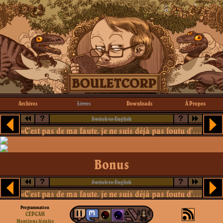
Archives
Livres
Downloads
À Propos
?
?
Switch to English
«C'est pas de ma faute, je ne suis déjà pas foutu d'entretenir un ficus»
Bonus
?
?
Switch to English
«C'est pas de ma faute, je ne suis déjà pas foutu d'entretenir un ficus»
Programmation
CEPCAM
Mentions légales