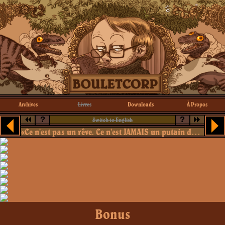
Archives
Livres
Downloads
À Propos
?
?
Switch to English
«Ce n'est pas un rêve. Ce n'est JAMAIS un putain de rêve»
Bonus