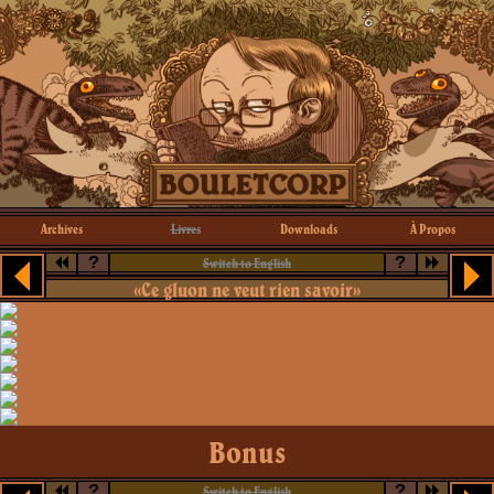
Archives
Livres
Downloads
À Propos
?
?
Switch to English
«Ce gluon ne veut rien savoir»
Bonus
?
?
Switch to English