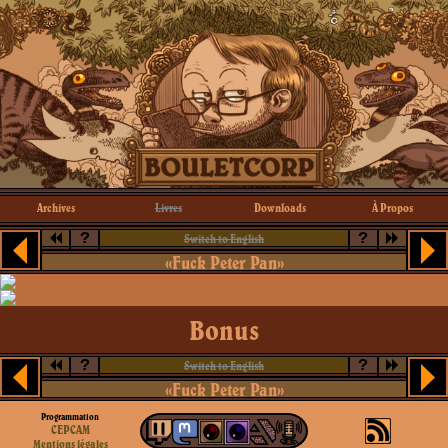
Archives
Livres
Downloads
À Propos
?
?
Switch to English
«Fuck Peter Pan»
Bonus
?
?
Switch to English
«Fuck Peter Pan»
Programmation
CEPCAM
Mentions légales