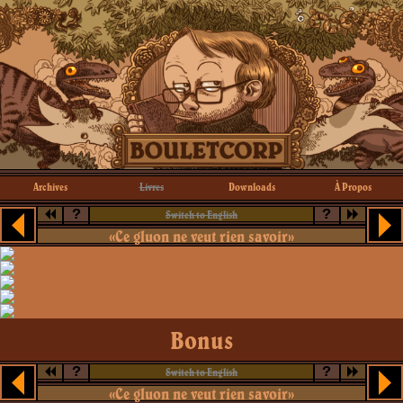
Archives
Livres
Downloads
À Propos
?
?
Switch to English
«Ce gluon ne veut rien savoir»
Bonus
?
?
Switch to English
«Ce gluon ne veut rien savoir»