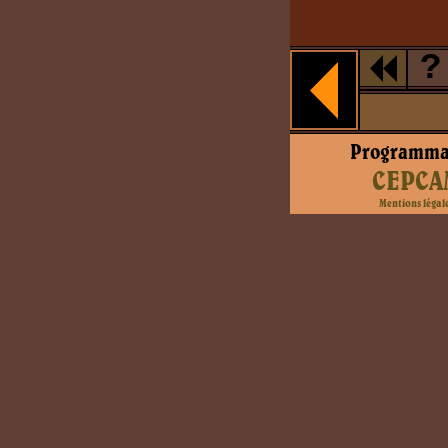
?
Programma
CEPCA
Mentions légal