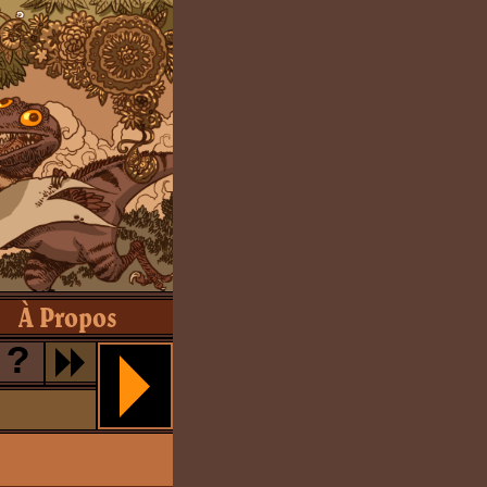
À Propos
?