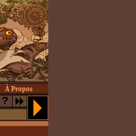
À Propos
?