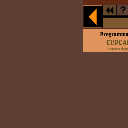
?
Programma
CEPCA
Mentions légal