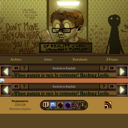
Archives
Livres
Downloads
À Propos
?
?
Switch to English
«Whoo putain je vais le retweeter! Hashtag LesGens!»
?
?
Switch to English
«Whoo putain je vais le retweeter! Hashtag LesGens!»
Programmation
CEPCAM
Mentions légales