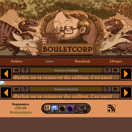
Archives
Livres
Downloads
À Propos
?
?
Switch to English
«Parfois on va ramasser des cailloux. C'est aussi ça, la science.»
?
?
Switch to English
«Parfois on va ramasser des cailloux. C'est aussi ça, la science.»
Programmation
CEPCAM
Mentions légales