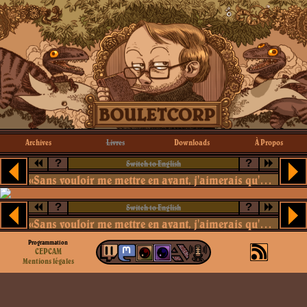
Archives
Livres
Downloads
À Propos
?
?
Switch to English
«Sans vouloir me mettre en avant, j'aimerais qu'on rebaptise l'ununoctiun bouletium. Ça sonne mieux.»
?
?
Switch to English
«Sans vouloir me mettre en avant, j'aimerais qu'on rebaptise l'ununoctiun bouletium. Ça sonne mieux.»
Programmation
CEPCAM
Mentions légales