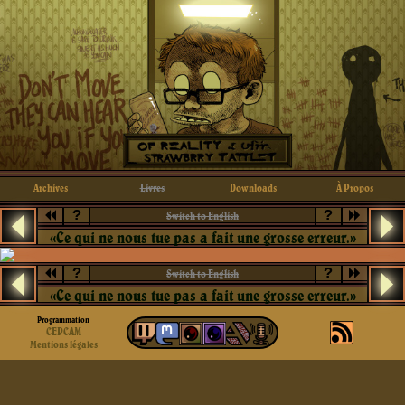
Archives
Livres
Downloads
À Propos
?
?
Switch to English
«Ce qui ne nous tue pas a fait une grosse erreur.»
?
?
Switch to English
«Ce qui ne nous tue pas a fait une grosse erreur.»
Programmation
CEPCAM
Mentions légales