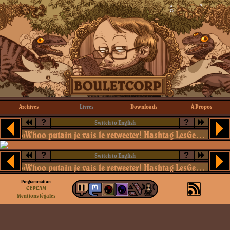
Archives
Livres
Downloads
À Propos
?
?
Switch to English
«Whoo putain je vais le retweeter! Hashtag LesGens!»
?
?
Switch to English
«Whoo putain je vais le retweeter! Hashtag LesGens!»
Programmation
CEPCAM
Mentions légales