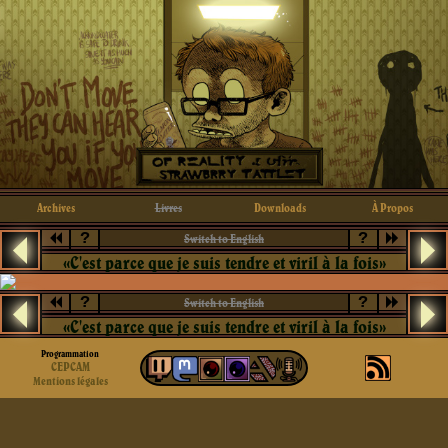
Archives
Livres
Downloads
À Propos
?
?
Switch to English
«C'est parce que je suis tendre et viril à la fois»
?
?
Switch to English
«C'est parce que je suis tendre et viril à la fois»
Programmation
CEPCAM
Mentions légales