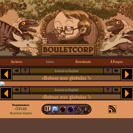
Archives
Livres
Downloads
À Propos
?
?
Switch to English
«Debout mes globules !»
?
?
Switch to English
«Debout mes globules !»
Programmation
CEPCAM
Mentions légales