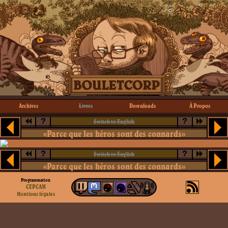
Archives
Livres
Downloads
À Propos
?
?
Switch to English
«Parce que les héros sont des connards»
?
?
Switch to English
«Parce que les héros sont des connards»
Programmation
CEPCAM
Mentions légales