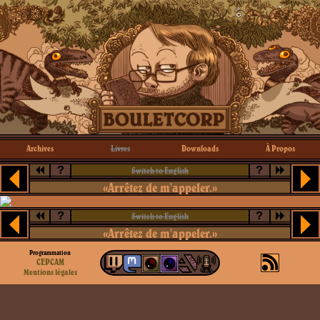
Archives
Livres
Downloads
À Propos
?
?
Switch to English
«Arrêtez de m'appeler.»
?
?
Switch to English
«Arrêtez de m'appeler.»
Programmation
CEPCAM
Mentions légales