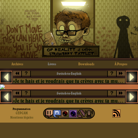
Archives
Livres
Downloads
À Propos
?
?
Switch to English
«Je te hais et je voudrais que tu crèves avec ta musique»
?
?
Switch to English
«Je te hais et je voudrais que tu crèves avec ta musique»
Programmation
CEPCAM
Mentions légales