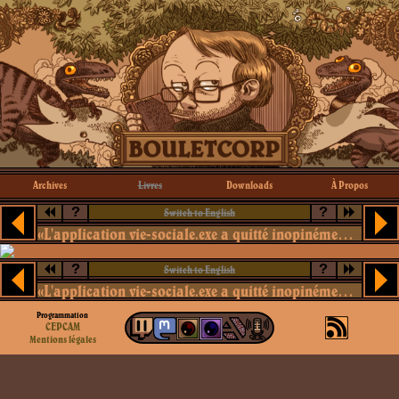
Archives
Livres
Downloads
À Propos
?
?
Switch to English
«L'application vie-sociale.exe a quitté inopinément votre système»
?
?
Switch to English
«L'application vie-sociale.exe a quitté inopinément votre système»
Programmation
CEPCAM
Mentions légales