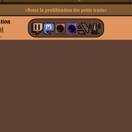
«Notez la prolifération des petits traits»
tion
M
es