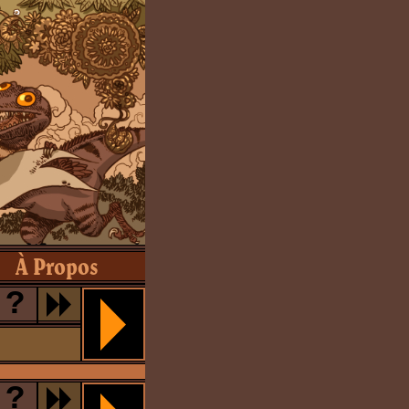
À Propos
?
?