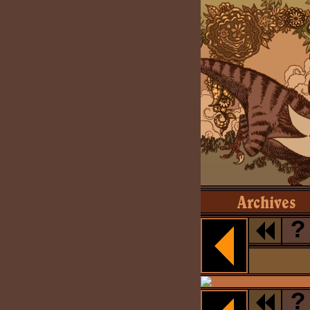
Archives
?
?