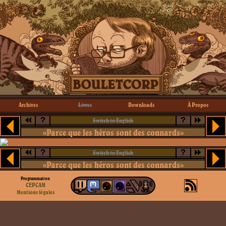
Archives
Livres
Downloads
À Propos
?
?
Switch to English
«Parce que les héros sont des connards»
?
?
Switch to English
«Parce que les héros sont des connards»
Programmation
CEPCAM
Mentions légales