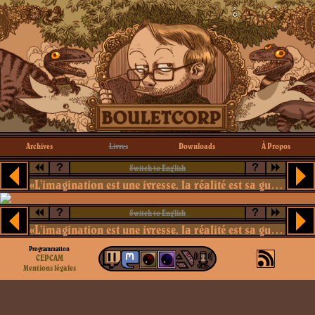
Archives
Livres
Downloads
À Propos
?
?
Switch to English
«L'imagination est une ivresse, la réalité est sa gueule de bois»
?
?
Switch to English
«L'imagination est une ivresse, la réalité est sa gueule de bois»
Programmation
CEPCAM
Mentions légales