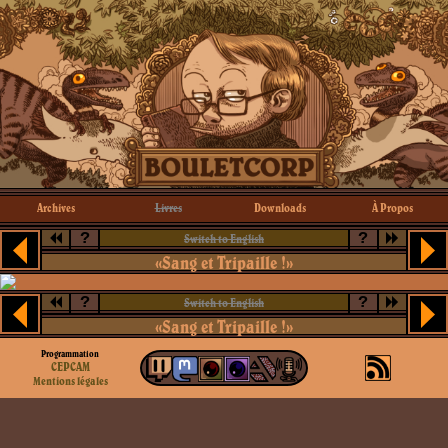
Archives
Livres
Downloads
À Propos
?
?
Switch to English
«Sang et Tripaille !»
?
?
Switch to English
«Sang et Tripaille !»
Programmation
CEPCAM
Mentions légales