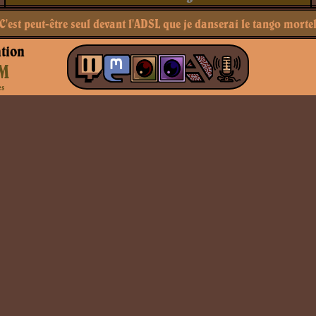
C'est peut-être seul devant l'ADSL que je danserai le tango morte
tion
M
es