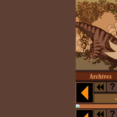
Archives
?
«
?