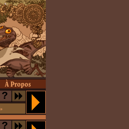
À Propos
?
l»
?