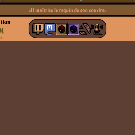
«Il maîtrise le requin de son sourire»
tion
M
es