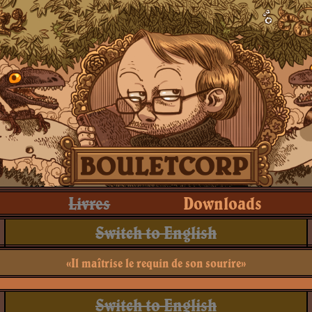
Livres
Downloads
Switch to English
«Il maîtrise le requin de son sourire»
Switch to English