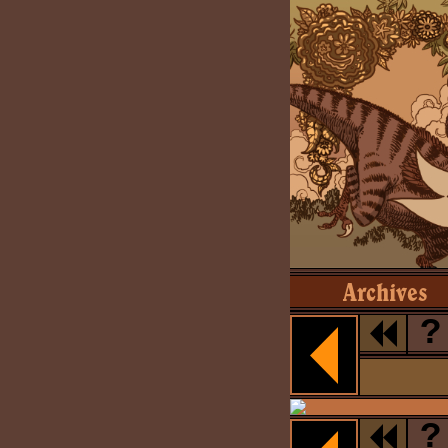
Archives
?
?