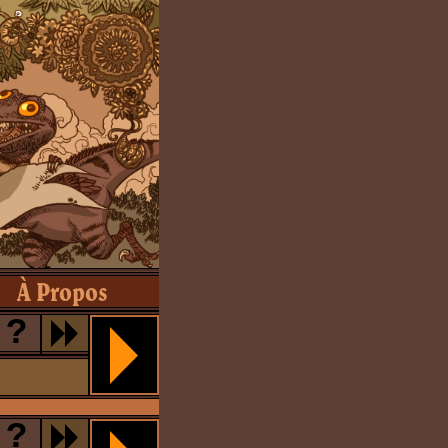
À Propos
?
?