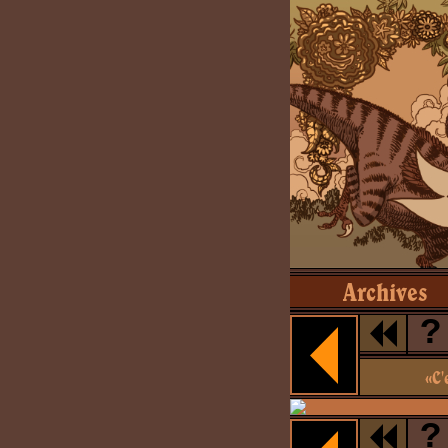
Archives
?
«C'
?