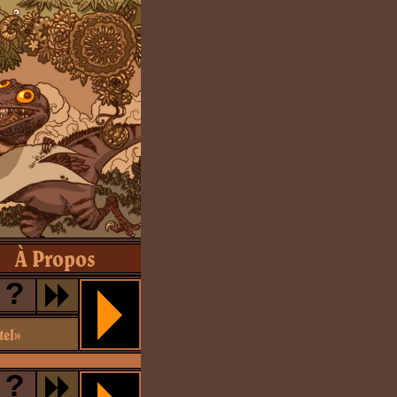
À Propos
?
tel»
?