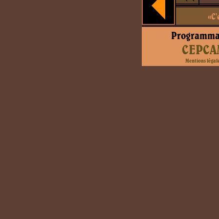
«C'
Programma
CEPCA
Mentions légal