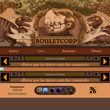
Archives
Livres
Downloads
À Propos
?
?
Switch to English
«Parce que les héros sont des connards»
?
?
Switch to English
«Parce que les héros sont des connards»
Programmation
CEPCAM
Mentions légales