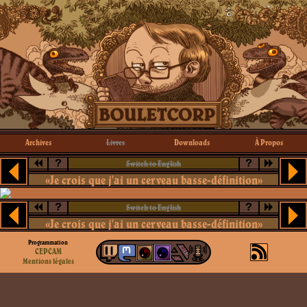
Archives
Livres
Downloads
À Propos
?
?
Switch to English
«Je crois que j'ai un cerveau basse-définition»
?
?
Switch to English
«Je crois que j'ai un cerveau basse-définition»
Programmation
CEPCAM
Mentions légales