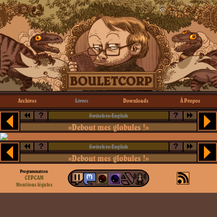
Archives
Livres
Downloads
À Propos
?
?
Switch to English
«Debout mes globules !»
?
?
Switch to English
«Debout mes globules !»
Programmation
CEPCAM
Mentions légales