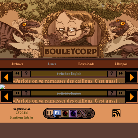
Archives
Livres
Downloads
À Propos
?
?
Switch to English
«Parfois on va ramasser des cailloux. C'est aussi ça, la science.»
?
?
Switch to English
«Parfois on va ramasser des cailloux. C'est aussi ça, la science.»
Programmation
CEPCAM
Mentions légales