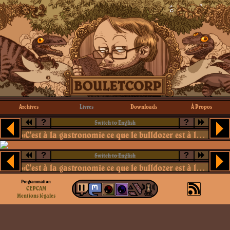
Archives
Livres
Downloads
À Propos
?
?
Switch to English
«C'est à la gastronomie ce que le bulldozer est à la chirurgie esthétique: pas utile.»
?
?
Switch to English
«C'est à la gastronomie ce que le bulldozer est à la chirurgie esthétique: pas utile.»
Programmation
CEPCAM
Mentions légales