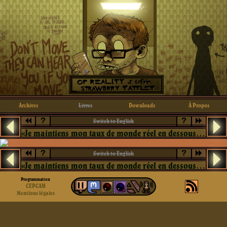
Archives
Livres
Downloads
À Propos
?
?
Switch to English
«Je maintiens mon taux de monde réel en dessous de 10%»
?
?
Switch to English
«Je maintiens mon taux de monde réel en dessous de 10%»
Programmation
CEPCAM
Mentions légales