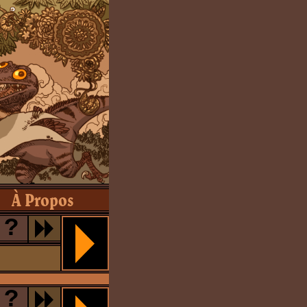
À Propos
?
?