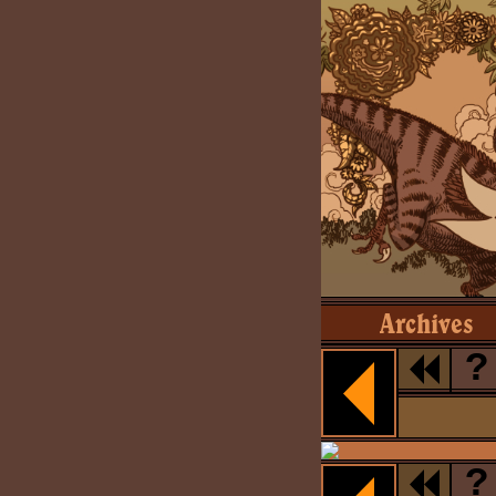
Archives
?
?