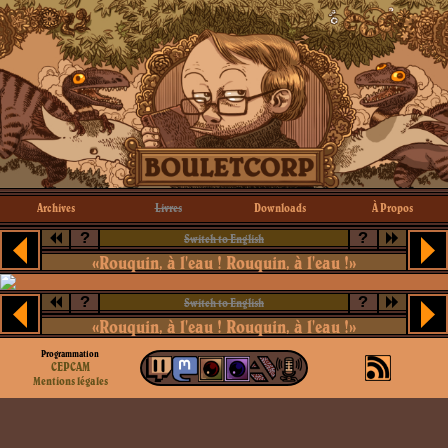
Archives
Livres
Downloads
À Propos
?
?
Switch to English
«Rouquin, à l'eau ! Rouquin, à l'eau !»
?
?
Switch to English
«Rouquin, à l'eau ! Rouquin, à l'eau !»
Programmation
CEPCAM
Mentions légales