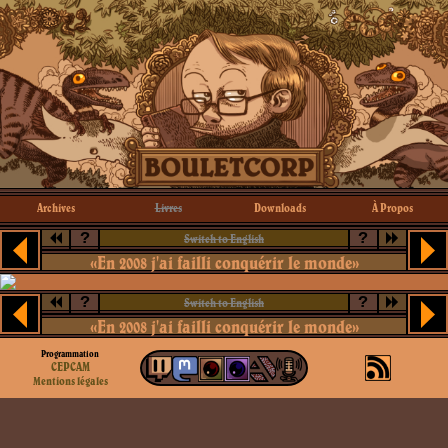
Archives
Livres
Downloads
À Propos
?
?
Switch to English
«En 2008 j'ai failli conquérir le monde»
?
?
Switch to English
«En 2008 j'ai failli conquérir le monde»
Programmation
CEPCAM
Mentions légales