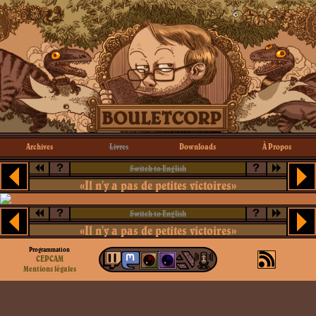
Archives
Livres
Downloads
À Propos
?
?
Switch to English
«Il n'y a pas de petites victoires»
?
?
Switch to English
«Il n'y a pas de petites victoires»
Programmation
CEPCAM
Mentions légales