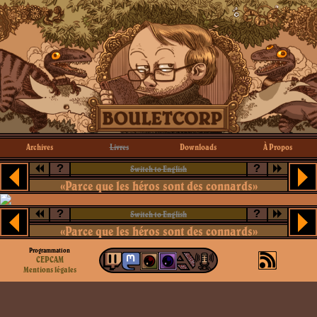
Archives
Livres
Downloads
À Propos
?
?
Switch to English
«Parce que les héros sont des connards»
?
?
Switch to English
«Parce que les héros sont des connards»
Programmation
CEPCAM
Mentions légales